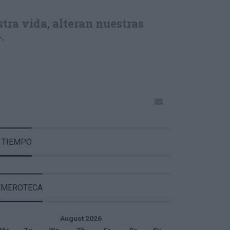
stra vida, alteran nuestras
.
 TIEMPO
EMEROTECA
August 2026
Mo
Tu
We
Th
Fr
Sa
Su