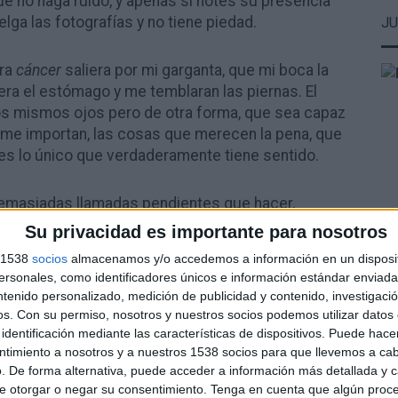
ue no haga ruido, y apenas si notes su presencia
elga las fotografías y no tiene piedad.
JU
bra
cáncer
saliera por mi garganta, que mi boca la
ra el estómago y me temblaran las piernas. El
os mismos ojos pero de otra forma, que sea capaz
 me importan, las cosas que merecen la pena, que
es lo único que verdaderamente tiene sentido.
demasiadas llamadas pendientes que hacer,
do, nos quedan demasiados
sueños por cumplir
y
Su privacidad es importante para nosotros
la.
s 1538
socios
almacenamos y/o accedemos a información en un disposit
sonales, como identificadores únicos e información estándar enviada 
ntenido personalizado, medición de publicidad y contenido, investigaci
os.
Con su permiso, nosotros y nuestros socios podemos utilizar datos 
identificación mediante las características de dispositivos. Puede hacer
ntimiento a nosotros y a nuestros 1538 socios para que llevemos a ca
. De forma alternativa, puede acceder a información más detallada y 
e otorgar o negar su consentimiento.
Tenga en cuenta que algún proc