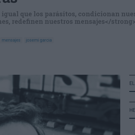
 igual que los parásitos, condicionan nue
es, redefinen nuestros mensajes</strong>
mensajes
josemi garcia
EL
H