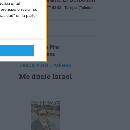
echazar tal
erencias o retirar su
vacidad" en la parte
INIÓN
JESÚS PINO JIMÉNEZ
Me duele Israel