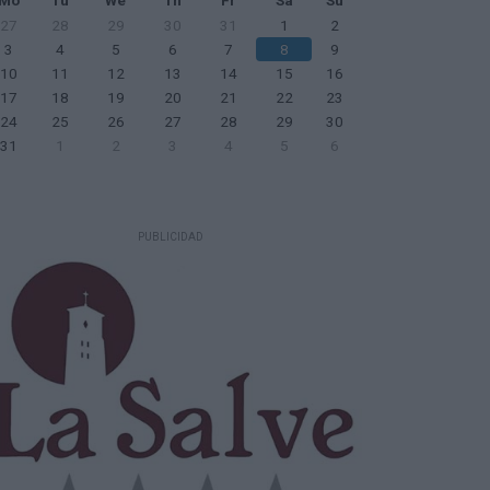
27
28
29
30
31
1
2
3
4
5
6
7
8
9
10
11
12
13
14
15
16
17
18
19
20
21
22
23
24
25
26
27
28
29
30
31
1
2
3
4
5
6