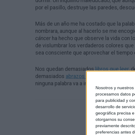
dormir. Un inquilino maleducado, que aunq
por el pasillo, destruye las paredes, descu
Más de un año me ha costado que la pala
nombrara, aunque al hacerlo se me encogie
cáncer
ha hecho que observe la vida con l
de vislumbrar los verdaderos colores que
sea consciente que aprovechar el tiempo 
Nos quedan demasiados
libros que leer
, 
demasiados
abrazos que dar
, y sobre to
ninguna palabra va a impedir que los cump
Nosotros y nuestro
procesamos datos per
para publicidad y co
desarrollo de servici
geográfica precisa e 
otorgarnos su conse
previamente descrito
preferencias antes d