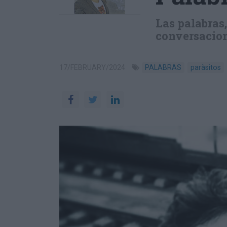
Las palabras,
conversacion
17/FEBRUARY/2024
PALABRAS
paràsitos