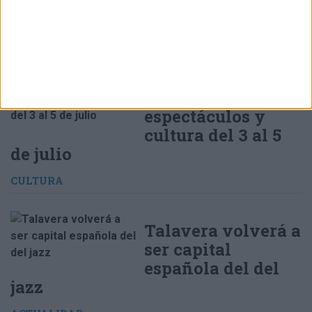
ACTUALIDAD
Noctívagos 2026
en Oropesa teatro
internacional,
espectáculos y
cultura del 3 al 5
de julio
CULTURA
Talavera volverá a
ser capital
española del del
jazz