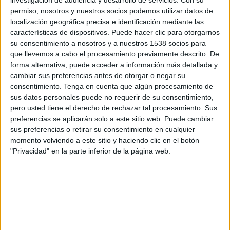
investigación de audiencia y desarrollo de servicios.
Con su
defenestra a
Luis García Montero
porque es rojo
permiso, nosotros y nuestros socios podemos utilizar datos de
(
unos dicen que si comunista, otros que si social-
localización geográfica precisa e identificación mediante las
demócrata radical)
. Prejuicios que rompen, en
características de dispositivos. Puede hacer clic para otorgarnos
cualquier caso, la delicada piel del crecimiento
su consentimiento a nosotros y a nuestros 1538 socios para
personal;
no rozaron, ni un instante, la belleza
,
que llevemos a cabo el procesamiento previamente descrito. De
forma alternativa, puede acceder a información más detallada y
cantaba
Aute
.
cambiar sus preferencias antes de otorgar o negar su
consentimiento.
Tenga en cuenta que algún procesamiento de
No obstante, más de una vez, todos
sus datos personales puede no requerir de su consentimiento,
pero usted tiene el derecho de rechazar tal procesamiento. Sus
deambulamos por ese peligroso filo. A mí me
preferencias se aplicarán solo a este sitio web. Puede cambiar
ocurría con el recientemente fallecido,
Javier
sus preferencias o retirar su consentimiento en cualquier
Marías
, en su faceta de columnista; quien
momento volviendo a este sitio y haciendo clic en el botón
reconocía, con cierto humor, que para muchos
"Privacidad" en la parte inferior de la página web.
lectores era un cascarrabias; pero, para otros,
era referencia como reflejo ideológico y estético.
Mis argumentos chocaban, a menudo, con los
que él solía expresar en sus columnas, pero,
cuando alguien tiene algo que decir de verdad,