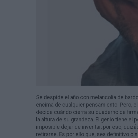
Se despide el año con melancolía de bardo
encima de cualquier pensamiento. Pero, el 
decide cuándo cierra su cuaderno de firma
la altura de su grandeza. El genio tiene el
imposible dejar de inventar, por eso, quizá
retirarse. Es por ello que, sea definitivo 
irse con el cariño y la gratitud de su públi
admiración de todo hijo de vecino.
A veces, la vida está entrelazada con histo