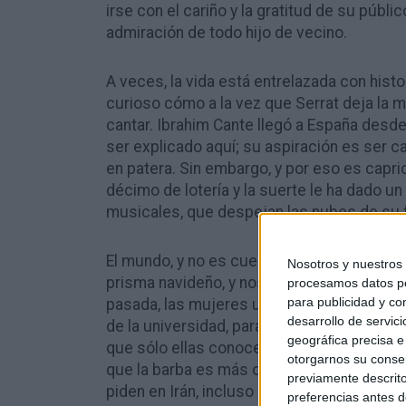
curioso cómo a la vez que Serrat deja la 
cantar. Ibrahim Cante llegó a España desd
ser explicado aquí; su aspiración es ser ca
en patera. Sin embargo, y por eso es capri
décimo de lotería y la suerte le ha dado u
musicales, que despejan las nubes de su 
El mundo, y no es cuestión de azar, tiene
prisma navideño, y nos muestra que la cr
pasada, las mujeres universitarias afganas
de la universidad, para seguir estudiando 
que sólo ellas conocen. El azar juega mal
Nosotros y nuestro
procesamos datos per
que la barba es más coránica que el velo, y
para publicidad y co
piden en Irán, incluso los propios hombre
desarrollo de servici
igualdad; el cuello del futbolista
Amir Nasr 
geográfica precisa e 
intransigentes, mientras, el mundo del fútb
otorgarnos su conse
mano, perdiendo así la oportunidad de limp
previamente descrito
preferencias antes d