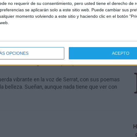
de no requerir de su consentimiento, pero usted tiene el derecho de r
iversitario no se le niega a nadie por razón de sexo,
referencias se aplicarán solo a este sitio web. Puede cambiar sus pref
rios están bien formados para un mundo laboral que
alquier momento volviendo a este sitio y haciendo clic en el botón "Pri
s del consumismo, en un país que acostumbra a
 web.
rante. Sueñan los jóvenes con un futuro sin
n eliminar la soga liberal que oprime sus sueños.
uerda vibrante en la voz de Serrat, con sus poemas
ÁS OPCIONES
ACEPTO
la belleza. Sueñan, aunque nada tiene que ver con
OP