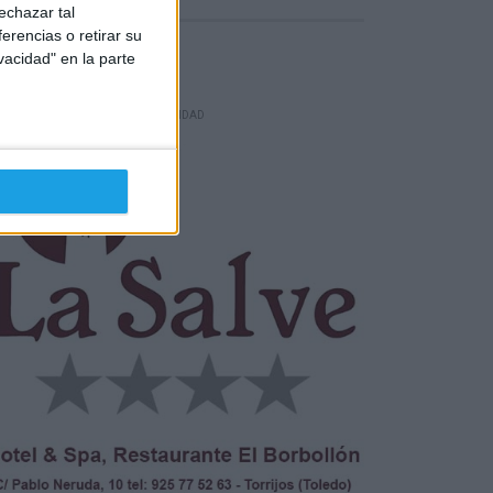
echazar tal
erencias o retirar su
vacidad" en la parte
INIÓN