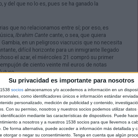
música,
Ibrahim Cante
cante, o sea, que quiera
e Gambia, en un peligroso viacrucis que no necesita
ntante, difícil horizonte para un inmigrante llegado
choso el azar, el miércoles 21 compró su primer
n empujón de ciento veinte mil euros de notas
futuro.
 antojos que no se comprenden desde el pretencioso
ueldad humana no entiende de fechas. La semana
 se encontraron cerradas a cal y pistola la puerta
Su privacidad es importante para nosotros
o retirar sus títulos, conseguidos con un esfuerzo
as pasadas en manos de los fanáticos, que piensan
s 1538
socios
almacenamos y/o accedemos a información en un disposit
sonales, como identificadores únicos e información estándar enviada 
 por ello, más libre. Esa libertad femenina que tanto
ntenido personalizado, medición de publicidad y contenido, investigaci
s, que acaban condenados a muerte por cantar a la
JU
os.
Con su permiso, nosotros y nuestros socios podemos utilizar datos 
– Azadini
está rodeado por la soga de los
identificación mediante las características de dispositivos. Puede hacer
ol ha encumbrado a su dios, sin una tijera en la
ntimiento a nosotros y a nuestros 1538 socios para que llevemos a ca
iarse el vómito que tanto le apesta.
. De forma alternativa, puede acceder a información más detallada y 
e otorgar o negar su consentimiento.
Tenga en cuenta que algún proc