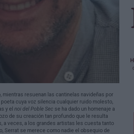
, mientras resuenan las cantinelas navideñas por
poeta cuya voz silencia cualquier ruido molesto,
s y el
noi del Poble Sec
se ha dado un homenaje a
 pozo de su creación tan profundo que le resulta
s, a veces, a los grandes artistas les cuesta tanto
o no, Serrat se merece como nadie el obsequio de
co, y del que no lo es, pues se ha ganado la
rias que no relacionamos entre sí; por eso, es