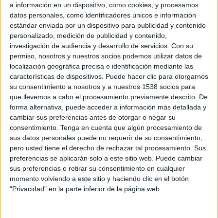
propuestas contenidas en la programación “Abril
a información en un dispositivo, como cookies, y procesamos
del Libro ´24” a la que también se ha sumado
datos personales, como identificadores únicos e información
estándar enviada por un dispositivo para publicidad y contenido
como escenario el Hospital de la Santísima
personalizado, medición de publicidad y contenido,
Trinidad, donde se ha habilitado, hasta el próximo
investigación de audiencia y desarrollo de servicios.
Con su
28 de abril, un novedoso “Claustro de Lectura”,
permiso, nosotros y nuestros socios podemos utilizar datos de
abierto en horario de la Oficina de Turismo,
localización geográfica precisa e identificación mediante las
mientras que en el claustro del Palacio de Pedro I,
características de dispositivos. Puede hacer clic para otorgarnos
su consentimiento a nosotros y a nuestros 1538 socios para
se puede acudir a la mesa de intercambio de
que llevemos a cabo el procesamiento previamente descrito. De
libros “El uno por el otro”, así como recorrer la
forma alternativa, puede acceder a información más detallada y
exposición de los distintos carteles del Día del
cambiar sus preferencias antes de otorgar o negar su
Libro realizados por la Junta de Comunidades de
consentimiento.
Tenga en cuenta que algún procesamiento de
sus datos personales puede no requerir de su consentimiento,
Castilla-La Mancha (hasta el 29 de abril). En
pero usted tiene el derecho de rechazar tal procesamiento. Sus
cuanto a la Biblioteca Municipal, puede
preferencias se aplicarán solo a este sitio web. Puede cambiar
encontrarse allí una selección de títulos de
sus preferencias o retirar su consentimiento en cualquier
autoras galardonadas con el Premio Cervantes,
momento volviendo a este sitio y haciendo clic en el botón
"Privacidad" en la parte inferior de la página web.
así como una recopilación de Quijotes Infantiles,
además de haberse organizado desde ella el
concurso “Campeones de lectura”, premiándose