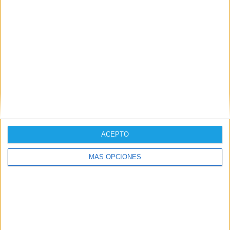
El turismo en Torrijos marca un récord de
visitantes
ACEPTO
MÁS OPCIONES