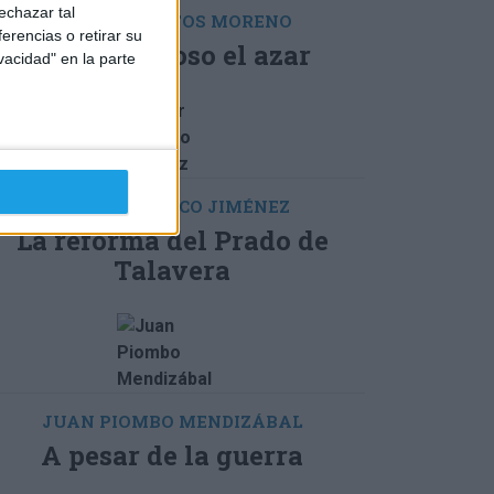
echazar tal
CARLOS SANTOS MORENO
erencias o retirar su
Es caprichoso el azar
vacidad" en la parte
CÉSAR PACHECO JIMÉNEZ
La reforma del Prado de
Talavera
JUAN PIOMBO MENDIZÁBAL
A pesar de la guerra