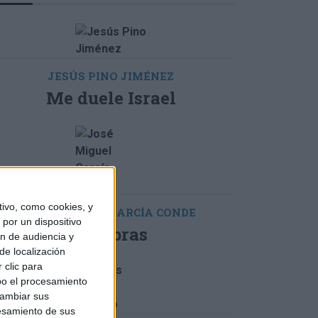
JESÚS PINO JIMÉNEZ
Me duele Israel
ivo, como cookies, y
JOSÉ MIGUEL GARCÍA CONDE
por un dispositivo
Palabras
ón de audiencia y
de localización
 clic para
bo el procesamiento
cambiar sus
esamiento de sus