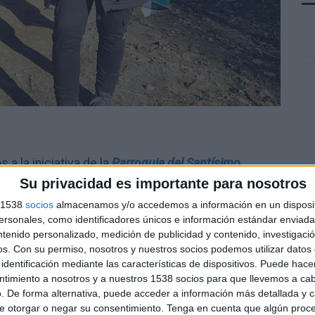
s a la iniciativa de la
Parroquia del Santísimo
inistración torrijeña, ha facilitado a la ciudadanía
Su privacidad es importante para nosotros
 de las 9 etapas de este camino histórico existente
s 1538
socios
almacenamos y/o accedemos a información en un disposit
ión del
Ayuntamiento torrijeño
,
el concejal de
sonales, como identificadores únicos e información estándar enviada 
 Miguel
ha participado a pie en dichas etapas, con
ntenido personalizado, medición de publicidad y contenido, investigaci
compañero, el concejal de Deportes,
Félix Bandera.
os.
Con su permiso, nosotros y nuestros socios podemos utilizar datos 
identificación mediante las características de dispositivos. Puede hacer
ntimiento a nosotros y a nuestros 1538 socios para que llevemos a ca
. De forma alternativa, puede acceder a información más detallada y 
e otorgar o negar su consentimiento.
Tenga en cuenta que algún proc