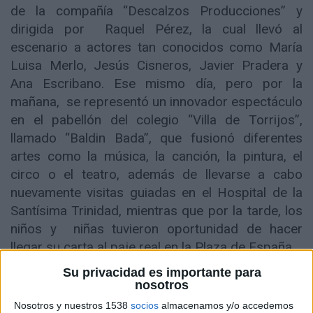
de la compañía “Descalzos Producciones” y
dirigida por Raquel Pérez, la cual llevó al
escenario a actores tan conocidos como María
Luisa Merlo, Jesús Cisneros, Javier Pradera y
Ana Escribano. Ese mismo día, pero por la
mañana, se representó un innovador espectáculo
en el pabellón del colegio “Villa de Torrijos”,
llamado “Baldin Bada”, que fusionó diferentes
artes como la música, la canción, la pintura, el
circo o el teatro, además de llevarse a cabo
nuevamente visitas guiadas en el Hospital de la
Santísima Trinidad, mientras que por la tarde, los
niños y niñas tuvieron oportunidad de hacer
llegar su carta al paje real en la Plaza de España.
Su privacidad es importante para
nosotros
Nosotros y nuestros 1538
socios
almacenamos y/o accedemos