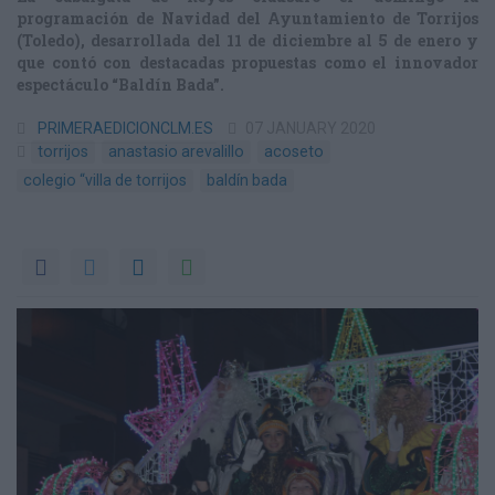
programación de Navidad del Ayuntamiento de Torrijos
(Toledo), desarrollada del 11 de diciembre al 5 de enero y
que contó con destacadas propuestas como el innovador
espectáculo “Baldín Bada”.
PRIMERAEDICIONCLM.ES
07 JANUARY 2020
torrijos
anastasio arevalillo
acoseto
colegio “villa de torrijos
baldín bada