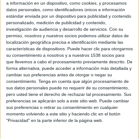
a información en un dispositivo, como cookies, y procesamos
datos personales, como identificadores únicos e información
estándar enviada por un dispositivo para publicidad y contenido
personalizado, medición de publicidad y contenido,
investigación de audiencia y desarrollo de servicios.
Con su
permiso, nosotros y nuestros socios podemos utilizar datos de
localización geográfica precisa e identificación mediante las
características de dispositivos. Puede hacer clic para otorgarnos
su consentimiento a nosotros y a nuestros 1538 socios para
que llevemos a cabo el procesamiento previamente descrito. De
forma alternativa, puede acceder a información más detallada y
cambiar sus preferencias antes de otorgar o negar su
consentimiento.
Tenga en cuenta que algún procesamiento de
Diferentes espectáculos para toda la familia,
sus datos personales puede no requerir de su consentimiento,
actos que fomentaron la colaboración vecinal y
pero usted tiene el derecho de rechazar tal procesamiento. Sus
actividades de ocio saludable para los más
preferencias se aplicarán solo a este sitio web. Puede cambiar
jóvenes de la casa salpicaron la programación de
sus preferencias o retirar su consentimiento en cualquier
momento volviendo a este sitio y haciendo clic en el botón
Navidad del consistorio torrijeño, desarrollada del
"Privacidad" en la parte inferior de la página web.
11 de diciembre al 5 de enero con una elevada
participación. Musical de Anastasia, concierto de