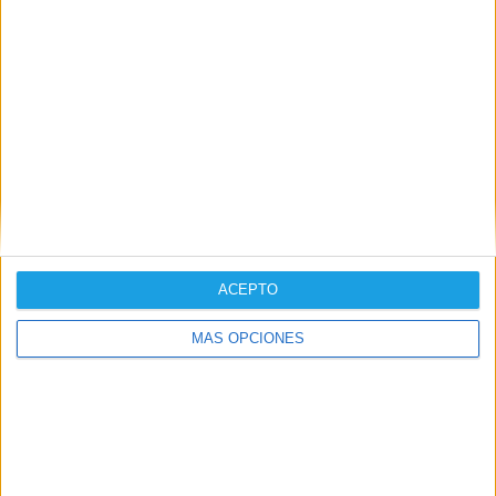
Torrijos acudió al desfile de la Guardia Real
ACEPTO
MÁS OPCIONES
Culminó una exitosa Feria del Libro en Torrijos