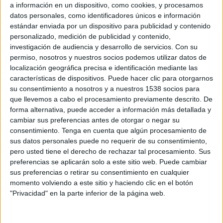
estos espacios en los que día a día se trabaja por
a información en un dispositivo, como cookies, y procesamos
ofrecer una enseñanza de calidad.
datos personales, como identificadores únicos e información
estándar enviada por un dispositivo para publicidad y contenido
personalizado, medición de publicidad y contenido,
investigación de audiencia y desarrollo de servicios.
Con su
permiso, nosotros y nuestros socios podemos utilizar datos de
localización geográfica precisa e identificación mediante las
características de dispositivos. Puede hacer clic para otorgarnos
su consentimiento a nosotros y a nuestros 1538 socios para
que llevemos a cabo el procesamiento previamente descrito. De
forma alternativa, puede acceder a información más detallada y
cambiar sus preferencias antes de otorgar o negar su
QUIZÁS TAMBIÉN LE INTERESE::
consentimiento.
Tenga en cuenta que algún procesamiento de
sus datos personales puede no requerir de su consentimiento,
pero usted tiene el derecho de rechazar tal procesamiento. Sus
preferencias se aplicarán solo a este sitio web. Puede cambiar
sus preferencias o retirar su consentimiento en cualquier
momento volviendo a este sitio y haciendo clic en el botón
"Privacidad" en la parte inferior de la página web.