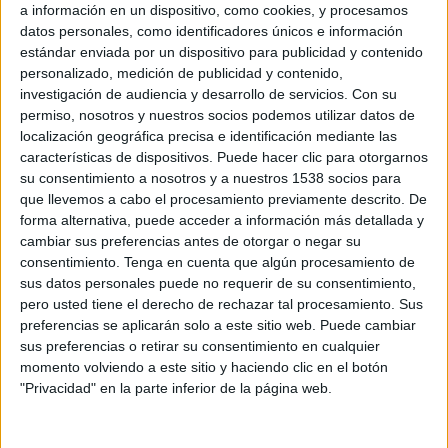
a información en un dispositivo, como cookies, y procesamos
Para finalizar cabe destacar: que con la
datos personales, como identificadores únicos e información
consecución de las decimoquintas Crónicas, el
estándar enviada por un dispositivo para publicidad y contenido
personalizado, medición de publicidad y contenido,
Consistorio local aunará esfuerzos para que sean
investigación de audiencia y desarrollo de servicios.
Con su
consideradas de Interés Turístico Regional.
permiso, nosotros y nuestros socios podemos utilizar datos de
localización geográfica precisa e identificación mediante las
características de dispositivos. Puede hacer clic para otorgarnos
su consentimiento a nosotros y a nuestros 1538 socios para
que llevemos a cabo el procesamiento previamente descrito. De
forma alternativa, puede acceder a información más detallada y
cambiar sus preferencias antes de otorgar o negar su
consentimiento.
Tenga en cuenta que algún procesamiento de
sus datos personales puede no requerir de su consentimiento,
pero usted tiene el derecho de rechazar tal procesamiento. Sus
preferencias se aplicarán solo a este sitio web. Puede cambiar
sus preferencias o retirar su consentimiento en cualquier
momento volviendo a este sitio y haciendo clic en el botón
"Privacidad" en la parte inferior de la página web.
QUIZÁS TAMBIÉN LE INTERESE::