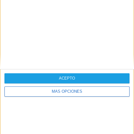
Torrijos acudió al desfile de la Guardia Real
ACEPTO
MÁS OPCIONES