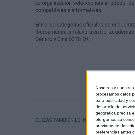
La organización seleccionará alrededor d
competitivas e informativas.
Entre las categorías oficiales se encuentr
Iberoamérica, y Talavera en Corto, además
Género y Cine LGTBIQ+.
Nosotros y nuestro
procesamos datos per
para publicidad y co
desarrollo de servici
geográfica precisa e 
otorgarnos su conse
QUIZÁS TAMBIÉN LE INTERESE::
previamente descrito
preferencias antes d