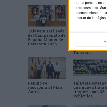
datos personales pue
procesamiento. Sus p
consentimiento en cu
inferior de la página
Talavera será sede
La Junta de
del Campeonato de
Comunidades
España Máster de
autorizó una
M
Carretera 2026
planta de
biometano en
Talavera
Pepino se
Talavera estrena
incorpora al Plan
una nueva flota 
Astra
limpieza con 32
vehículos