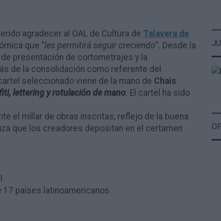
uerido agradecer al OAL de Cultura de
Talavera de
JU
nómica que “
les permitirá seguir creciendo
”. Desde la
 de presentación de cortometrajes y la
más de la consolidación como referente del
 cartel seleccionado viene de la mano de
Chais
fiti, lettering y rotulación de mano
. El cartel ha sido
e el millar de obras inscritas, reflejo de la buena
OP
anza que los creadores depositan en el certamen
l
e 17 países latinoamericanos