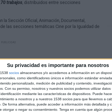
e
70 trabajos
, distribuidos entre secciones
an la Sección Oficial, Animación, Documental,
 de las secciones temáticas Cine por la Igualdad de
Su privacidad es importante para nosotros
s 1538
socios
almacenamos y/o accedemos a información en un disposit
sonales, como identificadores únicos e información estándar enviada 
ntenido personalizado, medición de publicidad y contenido, investigaci
os.
Con su permiso, nosotros y nuestros socios podemos utilizar datos 
identificación mediante las características de dispositivos. Puede hacer
ntimiento a nosotros y a nuestros 1538 socios para que llevemos a ca
. De forma alternativa, puede acceder a información más detallada y 
e otorgar o negar su consentimiento.
Tenga en cuenta que algún proc