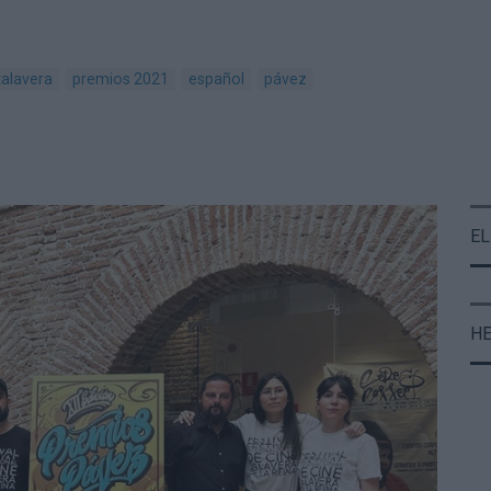
talavera
premios 2021
español
pávez
EL
H