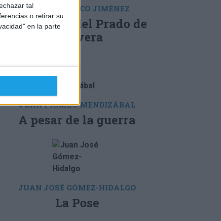
echazar tal
CÉSAR PACHECO JIMÉNEZ
erencias o retirar su
La reforma del Prado de
vacidad" en la parte
Talavera
JUAN PIOMBO MENDIZÁBAL
A pesar de la guerra
JUAN JOSÉ GÓMEZ-HIDALGO
La Pose