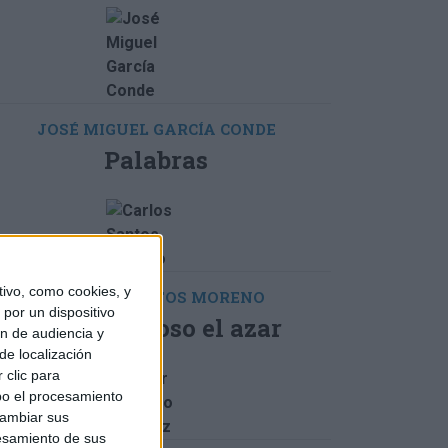
JOSÉ MIGUEL GARCÍA CONDE
Palabras
ivo, como cookies, y
CARLOS SANTOS MORENO
por un dispositivo
Es caprichoso el azar
ón de audiencia y
de localización
 clic para
bo el procesamiento
cambiar sus
esamiento de sus