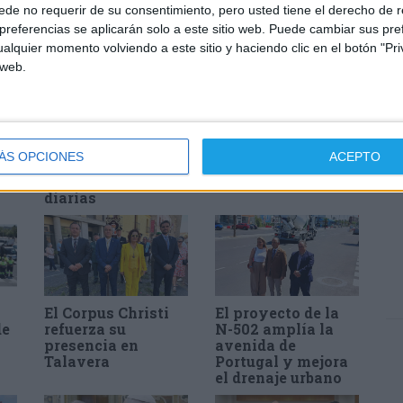
de no requerir de su consentimiento, pero usted tiene el derecho de r
referencias se aplicarán solo a este sitio web. Puede cambiar sus pref
alquier momento volviendo a este sitio y haciendo clic en el botón "Pri
 web.
El servicio de
Talavera volverá a
autobús ya
ser capital
funciona en Pepino
española del del
ÁS OPCIONES
ACEPTO
con múltiples
jazz
expediciones
diarias
El Corpus Christi
El proyecto de la
de
refuerza su
N-502 amplía la
presencia en
avenida de
Talavera
Portugal y mejora
el drenaje urbano